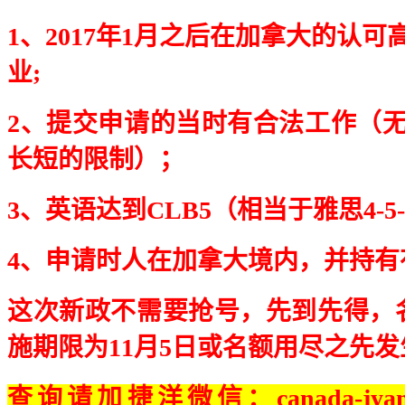
1
、
2017
年
1
月之后在加拿大的认可
业
;
2
、提交申请的当时有合法工作（
长短的限制）；
3
、英语达到
CLB5
（相当于雅思
4-5
4
、申请时人在加拿大境内，并持有
这次新政不需要抢号，先到先得，
施期限为
11
月
5
日或名额用尽之先发
查询请加捷洋微信：canada-jyan