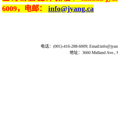
6009，电邮：
info@jyang.ca
电话：(001)-416-288-6009; Email:info@jyan
地址：3660 Midland Ave., Su